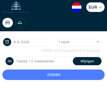
EUR
Verblijf van
8 augustus
op
9 augustus
1 kamer / 2 volwassenen
Wijzigen