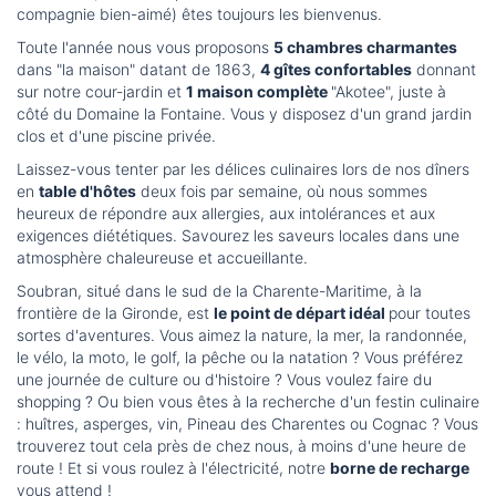
compagnie bien-aimé) êtes toujours les bienvenus.
Toute l'année nous vous proposons
5 chambres charmantes
dans "la maison" datant de 1863,
4 gîtes confortables
donnant
sur notre cour-jardin et
1 maison complète
"Akotee", juste à
côté du Domaine la Fontaine. Vous y disposez d'un grand jardin
clos et d'une piscine privée.
Laissez-vous tenter par les délices culinaires lors de nos dîners
en
table d'hôtes
deux fois par semaine, où nous sommes
heureux de répondre aux allergies, aux intolérances et aux
exigences diététiques. Savourez les saveurs locales dans une
atmosphère chaleureuse et accueillante.
Soubran, situé dans le sud de la Charente-Maritime, à la
frontière de la Gironde, est
le point de départ idéal
pour toutes
sortes d'aventures. Vous aimez la nature, la mer, la randonnée,
le vélo, la moto, le golf, la pêche ou la natation ? Vous préférez
une journée de culture ou d'histoire ? Vous voulez faire du
shopping ? Ou bien vous êtes à la recherche d'un festin culinaire
: huîtres, asperges, vin, Pineau des Charentes ou Cognac ? Vous
trouverez tout cela près de chez nous, à moins d'une heure de
route ! Et si vous roulez à l'électricité, notre
borne de recharge
vous attend !