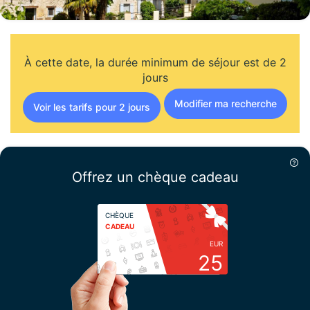
À cette date, la durée minimum de séjour est de 2
jours
Modifier ma recherche
Voir les tarifs pour 2 jours
Offrez un chèque cadeau
CHÈQUE
CADEAU
EUR
25