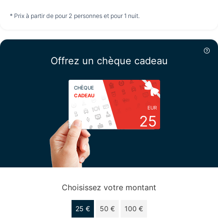
non disponible
non disponible
non disponible
* Prix à partir de pour 2 personnes et pour 1 nuit.
Mercredi
12/08
Offrez un chèque cadeau
non disponible
CHÈQUE
CADEAU
EUR
25
Choisissez votre montant
25 €
50 €
100 €