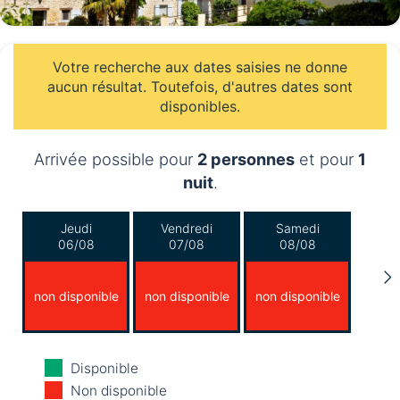
Votre recherche aux dates saisies ne donne
aucun résultat. Toutefois, d'autres dates sont
disponibles.
Arrivée possible pour
2 personnes
et pour
1
nuit
.
Jeudi
Vendredi
Samedi
06/08
07/08
08/08
non disponible
non disponible
non disponible
Dimanche
Lundi
Mardi
Disponible
09/08
10/08
11/08
Non disponible