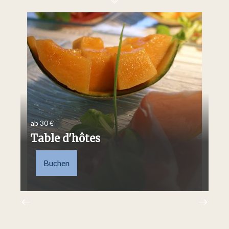
ab 30 €
ab 
Table d'hôtes
P
Buchen