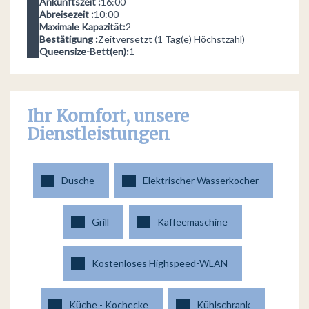
Ankunftszeit :
16:00
Abreisezeit :
10:00
Maximale Kapazität:
2
Bestätigung :
Zeitversetzt (1 Tag(e) Höchstzahl)
Queensize-Bett(en):
1
Ihr Komfort, unsere
Dienstleistungen
Dusche
Elektrischer Wasserkocher
Grill
Kaffeemaschine
Kostenloses Highspeed-WLAN
Küche - Kochecke
Kühlschrank