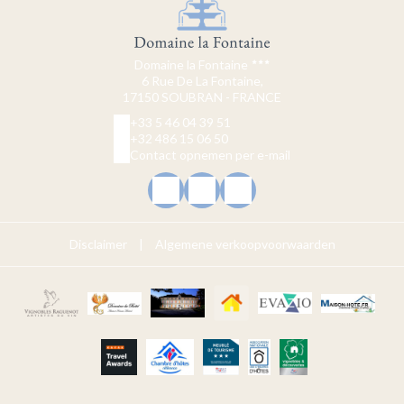
Domaine la Fontaine
6 Rue De La Fontaine,
17150 SOUBRAN - FRANCE
+33 5 46 04 39 51
+32 486 15 06 50
Contact opnemen per e-mail
Disclaimer
|
Algemene verkoopvoorwaarden