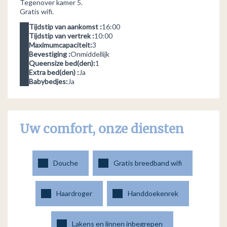
Tegenover kamer 5.
Gratis wifi.
Tijdstip van aankomst :
16:00
Tijdstip van vertrek :
10:00
Maximumcapaciteit:
3
Bevestiging :
Onmiddellijk
Queensize bed(den):
1
Extra bed(den) :
Ja
Babybedjes:
Ja
Uw comfort, onze diensten
Douche
Gratis breedband wifi
Haardroger
Handdoekenrek
Lakens en linnen inbegrepen