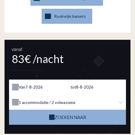
Rookvrije kamers
vanaf
83€ /nacht
Van
tot
1
accommodatie /
2
volwassene
ZOEKEN NAAR