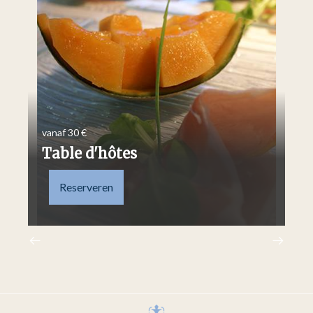
vanaf 30 €
van
Table d'hôtes
P
Reserveren