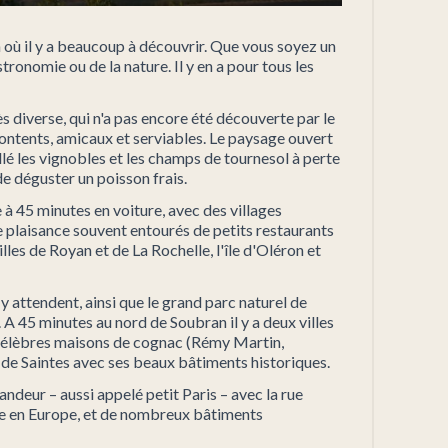
 où il y a beaucoup à découvrir. Que vous soyez un
ronomie ou de la nature. Il y en a pour tous les
s diverse, qui n'a pas encore été découverte par le
contents, amicaux et serviables. Le paysage ouvert
llé les vignobles et les champs de tournesol à perte
de déguster un poisson frais.
 à 45 minutes en voiture, avec des villages
e plaisance souvent entourés de petits restaurants
illes de Royan et de La Rochelle, l'île d'Oléron et
 attendent, ainsi que le grand parc naturel de
 A 45 minutes au nord de Soubran il y a deux villes
 célèbres maisons de cognac (Rémy Martin,
 de Saintes avec ses beaux bâtiments historiques.
ndeur – aussi appelé petit Paris – avec la rue
ue en Europe, et de nombreux bâtiments