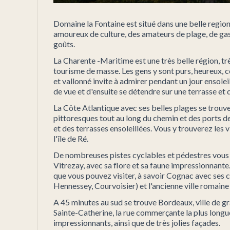
Domaine la Fontaine est situé dans une belle region
amoureux de culture, des amateurs de plage, de gast
goûts.
La Charente -Maritime est une très belle région, trè
tourisme de masse. Les gens y sont purs, heureux, 
et vallonné invite à admirer pendant un jour ensolei
de vue et d'ensuite se détendre sur une terrasse et 
La Côte Atlantique avec ses belles plages se trouve
pittoresques tout au long du chemin et des ports d
et des terrasses ensoleillées. Vous y trouverez les v
l'île de Ré.
De nombreuses pistes cyclables et pédestres vous y
Vitrezay, avec sa flore et sa faune impressionnante.
que vous pouvez visiter, à savoir Cognac avec ses
Hennessey, Courvoisier) et l'ancienne ville romaine
A 45 minutes au sud se trouve Bordeaux, ville de gra
Sainte-Catherine, la rue commerçante la plus long
impressionnants, ainsi que de très jolies façades.