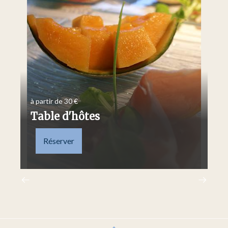
à partir de 30 €
à p
Table d'hôtes
P
Réserver