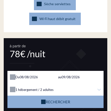
Sèche serviettes
Wi-Fi haut débit gratuit
à partir de
78€ /nuit
Du
au
1
hébergement /
2
adultes
RECHERCHER