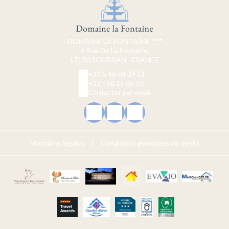
DOMAINE LA FONTAINE
6 Rue De La Fontaine,
17150 SOUBRAN - FRANCE
+33 5 46 04 39 51
+32 486 15 06 50
Contacter par email
Mentions légales
|
Conditions générales de vente