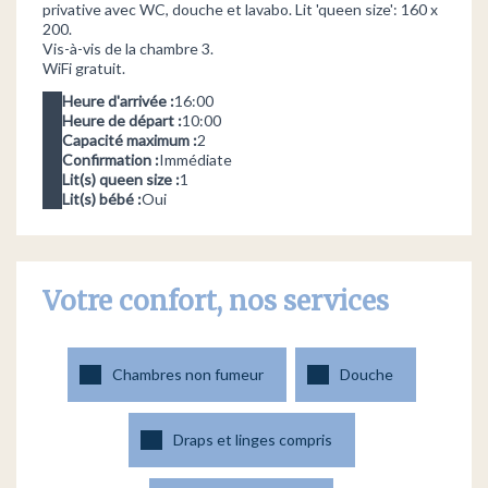
privative avec WC, douche et lavabo. Lit 'queen size': 160 x
200.
Vis-à-vis de la chambre 3.
WiFi gratuit.
Heure d'arrivée :
16:00
Heure de départ :
10:00
Capacité maximum :
2
Confirmation :
Immédiate
Lit(s) queen size :
1
Lit(s) bébé :
Oui
Votre confort, nos services
Chambres non fumeur
Douche
Draps et linges compris