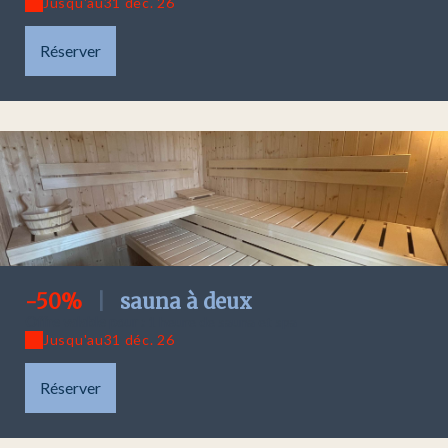
Jusqu'au
31 déc. 26
Réserver
-50%
|
sauna à deux
Offre valable pour :
1 heure de sauna et spa
Jusqu'au
31 déc. 26
Réserver