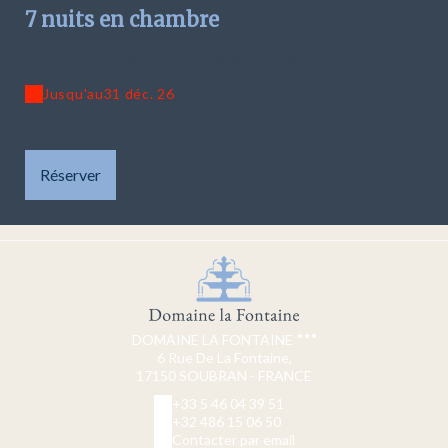
7 nuits en chambre
Offre valable pour :
chambre 1 - la Française
|
chambre 2 -
l'accessible
|
chambre 3 - la standard
|
chambre 4 - la
vue
|
chambre 5 - la supérieure
Jusqu'au
31 déc. 26
- 22 euros par nuit
Réserver
DOMAINE LA FONTAINE
6 Rue De La Fontaine,
17150 SOUBRAN - FRANCE
+33 5 46 04 39 51
+32 486 15 06 50
Contacter par email