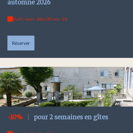
automne 2026
Offre valable pour :
gîte 1 - Alambic
|
gîte 2 - studio
Barrique
|
gîte 3 - Gabare
|
gîte 4 - Chapiteau
|
maison Akotee
Du
01 sept. 26
au
30 nov. 26
promo herfstvakantie 2026
Réserver
-10%
|
pour 2 semaines en gîtes
Offre valable pour :
gîte 1 - Alambic
|
gîte 2 - studio
Barrique
|
gîte 3 - Gabare
|
gîte 4 - Chapiteau
|
maison Akotee