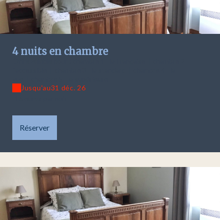
4 nuits en chambre
Offre valable pour :
chambre 1 - la Française
|
chambre 2 -
l'accessible
|
chambre 3 - la standard
|
chambre 4 - la
vue
|
chambre 5 - la supérieure
Jusqu'au
31 déc. 26
-16 euros par nuit
Réserver