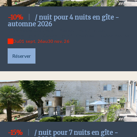
-10%
|
/ nuit pour 4 nuits en gîte -
automne 2026
Offre valable pour :
gîte 1 - Alambic
|
gîte 2 - studio
Barrique
|
gîte 3 - Gabare
|
gîte 4 - Chapiteau
|
maison Akotee
Du
01 sept. 26
au
30 nov. 26
Réserver
-15%
|
/ nuit pour 7 nuits en gîte -