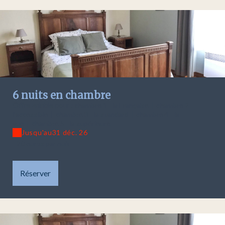
6 nuits en chambre
Offre valable pour :
chambre 1 - la Française
|
chambre 2 -
l'accessible
|
chambre 3 - la standard
|
chambre 4 - la
vue
|
chambre 5 - la supérieure
Jusqu'au
31 déc. 26
- 20 euros par nuit
Réserver