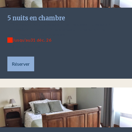
5 nuits en chambre
Offre valable pour :
chambre 1 - la Française
|
chambre 2 -
l'accessible
|
chambre 3 - la standard
|
chambre 4 - la
vue
|
chambre 5 - la supérieure
Jusqu'au
31 déc. 26
- 18 euros par nuit
Réserver