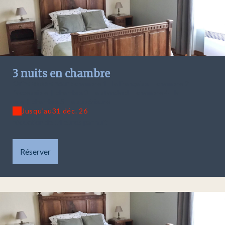
3 nuits en chambre
Offre valable pour :
chambre 1 - la Française
|
chambre 2 -
l'accessible
|
chambre 3 - la standard
|
chambre 4 - la
vue
|
chambre 5 - la supérieure
Jusqu'au
31 déc. 26
réduction de 14 euros par nuit
Réserver